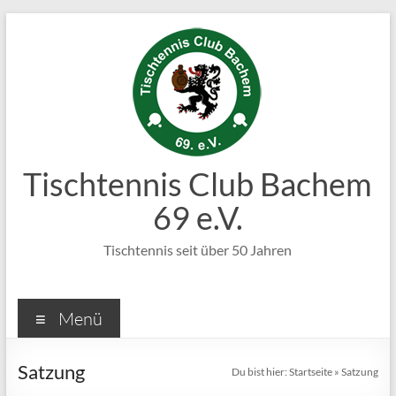
Zum
Inhalt
springen
Tischtennis Club Bachem
69 e.V.
Tischtennis seit über 50 Jahren
Menü
Satzung
Du bist hier:
Startseite
»
Satzung