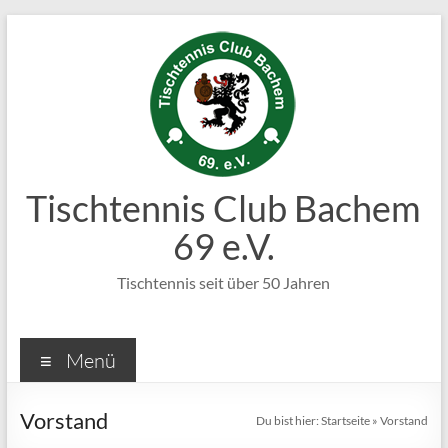
Zum
Inhalt
springen
Tischtennis Club Bachem
69 e.V.
Tischtennis seit über 50 Jahren
Menü
Vorstand
Du bist hier:
Startseite
»
Vorstand