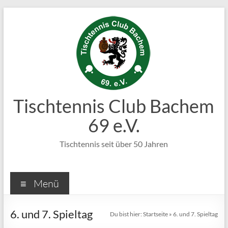
Zum
Inhalt
springen
Tischtennis Club Bachem
69 e.V.
Tischtennis seit über 50 Jahren
Menü
6. und 7. Spieltag
Du bist hier:
Startseite
»
6. und 7. Spieltag