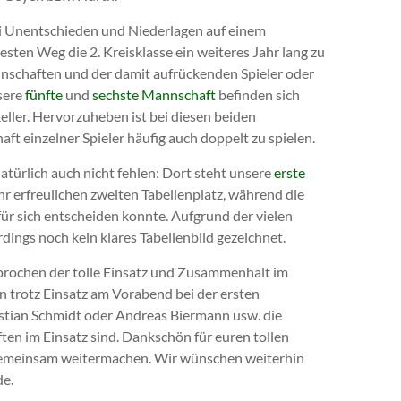
wei Unentschieden und Niederlagen auf einem
esten Weg die 2. Kreisklasse ein weiteres Jahr lang zu
annschaften und der damit aufrückenden Spieler oder
sere
fünfte
und
sechste Mannschaft
befinden sich
eller. Hervorzuheben ist bei diesen beiden
t einzelner Spieler häufig auch doppelt zu spielen.
türlich auch nicht fehlen: Dort steht unsere
erste
hr erfreulichen zweiten Tabellenplatz, während die
 für sich entscheiden konnte. Aufgrund der vielen
rdings noch kein klares Tabellenbild gezeichnet.
prochen der tolle Einsatz und Zusammenhalt im
rn trotz Einsatz am Vorabend bei der ersten
astian Schmidt oder Andreas Biermann usw. die
n im Einsatz sind. Dankschön für euren tollen
 gemeinsam weitermachen. Wir wünschen weiterhin
de.