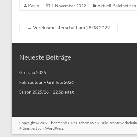
Kevin
1. November 2022
Aktuell
,
Spielbetrieb
←
Vereinsmeisterschaft am 28.08.2022
Neueste Beiträge
Grenzau 2026
Fahrradtour + Grillfete 2026
Saison 2025/26 – 22.Spieltag
Copyright © 2026
Tischtennis Club Bachem 69 e.V.
. Alle Rechte vorbehal
Präsentiert von:
WordPress
.