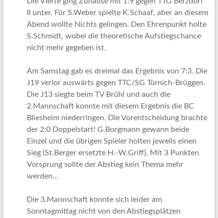
Die Vierte ging Zuhause mit 1:9 gegen TTG Berzdorf
II unter. Für S.Weber spielte K.Schaaf, aber an diesem
Abend wollte Nichts gelingen. Den Ehrenpunkt holte
S.Schmidt, wobei die theoretische Aufstiegschance
nicht mehr gegeben ist.
Am Samstag gab es dreimal das Ergebnis von 7:3. Die
J19 verlor auswärts gegen TTC/SG Türnich-Brüggen.
Die J13 siegte beim TV Brühl und auch die
2.Mannschaft konnte mit diesem Ergebnis die BC
Bliesheim niederringen. Die Vorentscheidung brachte
der 2:0 Doppelstart! G.Borgmann gewann beide
Einzel und die übrigen Spieler holten jeweils einen
Sieg (St.Berger ersetzte H.-W.Griff). Mit 3 Punkten
Vorsprung sollte der Abstieg kein Thema mehr
werden…
Die 3.Mannschaft konnte sich leider am
Sonntagmittag nicht von den Abstiegsplätzen